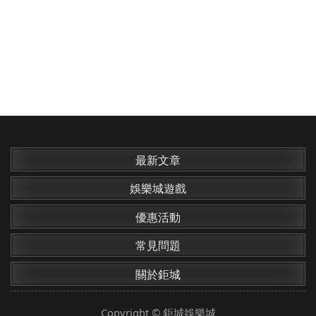
最新文章
娛樂城遊戲
優惠活動
常見問題
關於鉅城
Copyright © 鉅城娛樂城