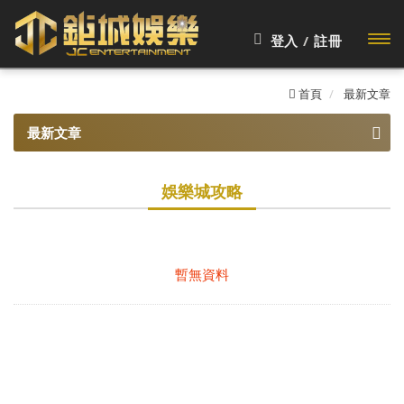
登入
/
註冊
開啟
首頁
最新文章
主選
最新文章
單
鉅城娛樂城
娛樂城攻略
娛樂城攻略
暫無資料