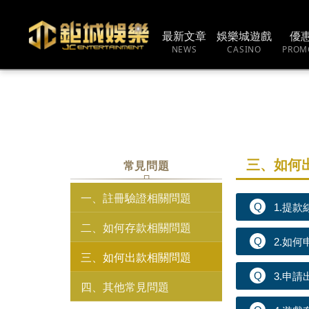
最新文章
娛樂城遊戲
優
NEWS
CASINO
PROM
鉅城娛樂城
電
娛樂城攻略
線上
運
捕
三、如何
常見問題
賓
一、註冊驗證相關問題
棋
1.提款
二、如何存款相關問題
2.如何
三、如何出款相關問題
3.申
四、其他常見問題