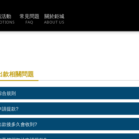
惠活動
常見問題
關於鉅城
OTIONS
FAQ
ABOUT US
子遊戲
新人歡迎限定首儲鉅城大禮包
一、註冊驗證相關問題
免責聲明
百家樂
鉅城體育連串贏加碼
二、如何存款相關問題
服務條款
彩投注
戰神塞特榮耀之戰 免費遊戲贏獎
三、如何出款相關問題
聯絡我們
再送
四、其他常見問題
魚機台
隱私權政策
百家樂龍王挑戰 追龍反龍均有賞
出款相關問題
公司介紹
果彩票
天天存款 日日領金鉅城大方送
牌競技
綜合規則
鉅城天天返水最高1.2%
申請提款?
鉅城榮耀VIP迎賓最好禮
請出款後多久會收到?
鉅城榮耀VIP加碼升級禮