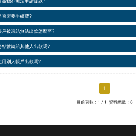
戲有贏錢卻無法申請提款?
款是否需要手續費?
行帳戶被凍結無法出款怎麼辦?
以將點數轉給其他人出款嗎?
以使用別人帳戶出款嗎?
1
目前頁數：1 / 1 資料總數：8